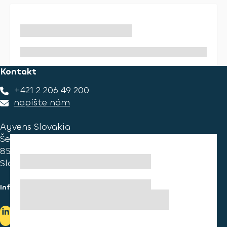
Kontakt
+421 2 206 49 200
napíšte nám
Ayvens Slovakia
Ševčenkova 34
851 01 Bratislava
Slovakia
Informace pro spotřebitele
Informace o užívání cookies