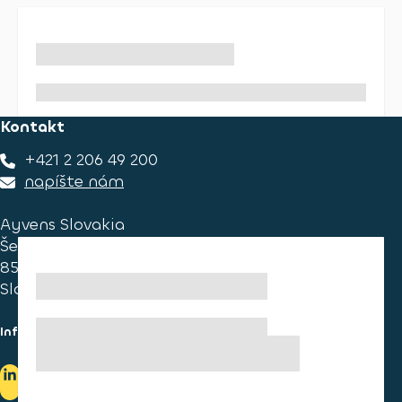
Kontakt
+421 2 206 49 200
napíšte nám
Ayvens Slovakia
Ševčenkova 34
851 01 Bratislava
Slovakia
Informace pro spotřebitele
Informace o užívání cookies