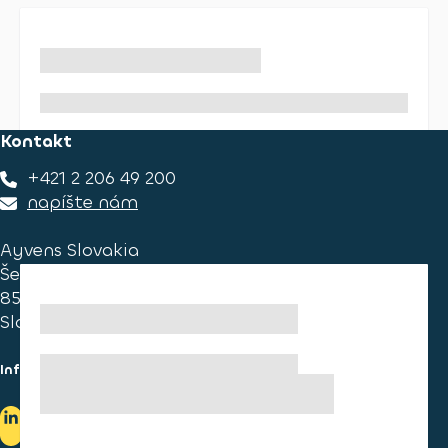
Kontakt
+421 2 206 49 200
napíšte nám
Ayvens Slovakia
Ševčenkova 34
851 01 Bratislava
Slovakia
Informace pro spotřebitele
Informace o užívání cookies