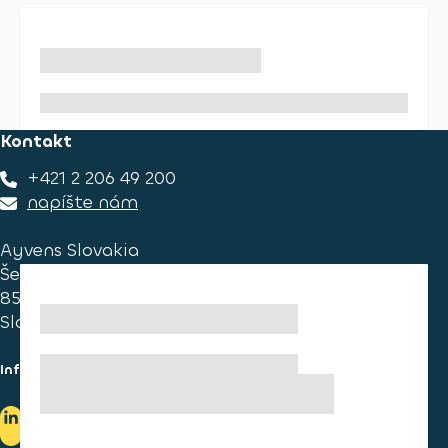
Kontakt
+421 2 206 49 200
napíšte nám
Ayvens Slovakia
Ševčenkova 34
851 01 Bratislava
Slovakia
Informace pro spotřebitele
Informace o užívání cookies