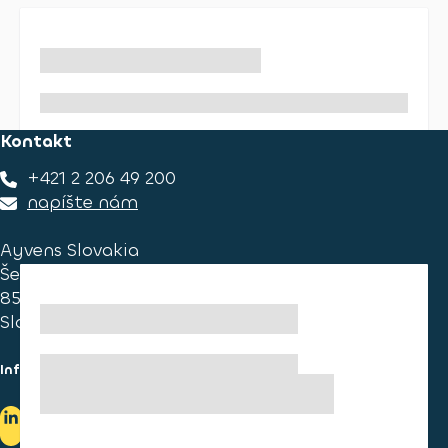
Kontakt
+421 2 206 49 200
napíšte nám
Ayvens Slovakia
Ševčenkova 34
851 01 Bratislava
Slovakia
Informace pro spotřebitele
Informace o užívání cookies