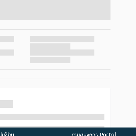
služby
myAyvens Portal