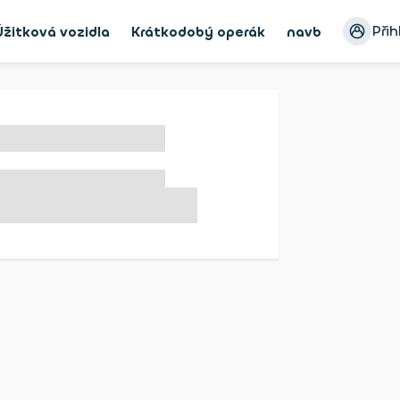
Přih
Úžitková vozidla
Krátkodobý operák
navbar_Bike