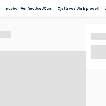
g
navbar_VerifiedUsedCars
Ojetá vozidla k prodeji