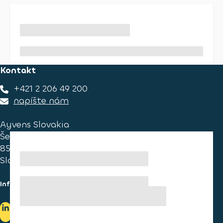
Kontakt
+421 2 206 49 200
napíšte nám
Ayvens Slovakia
Ševčenkova 34
851 01 Bratislava
Slovakia
Informace pro spotřebitele
Informace o užívání cookies