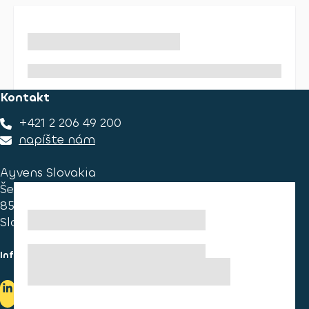
Kontakt
+421 2 206 49 200
napíšte nám
Ayvens Slovakia
Ševčenkova 34
851 01 Bratislava
Slovakia
Informace pro spotřebitele
Informace o užívání cookies