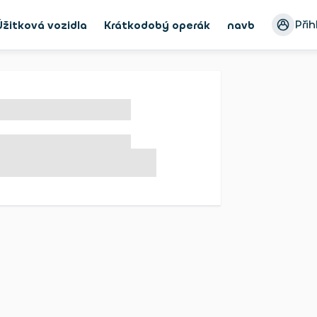
Přih
Úžitková vozidla
Krátkodobý operák
navbar_Bike