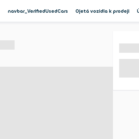
g
navbar_VerifiedUsedCars
Ojetá vozidla k prodeji