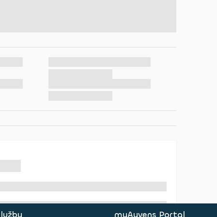
služby
myAyvens Portal