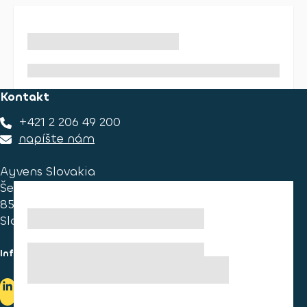
Kontakt
+421 2 206 49 200
napíšte nám
Ayvens Slovakia
Ševčenkova 34
851 01 Bratislava
Slovakia
Informace pro spotřebitele
Informace o užívání cookies