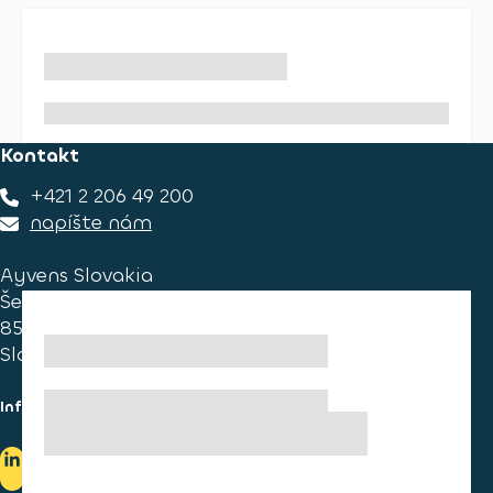
Kontakt
+421 2 206 49 200
napíšte nám
Ayvens Slovakia
Ševčenkova 34
851 01 Bratislava
Slovakia
Informace pro spotřebitele
Informace o užívání cookies