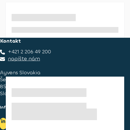
Kontakt
+421 2 206 49 200
napíšte nám
Ayvens Slovakia
Ševčenkova 34
851 01 Bratislava
Slovakia
Informace pro spotřebitele
Informace o užívání cookies