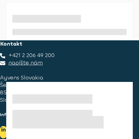
Kontakt
+421 2 206 49 200
napíšte nám
Ayvens Slovakia
Ševčenkova 34
851 01 Bratislava
Slovakia
Informace pro spotřebitele
Informace o užívání cookies