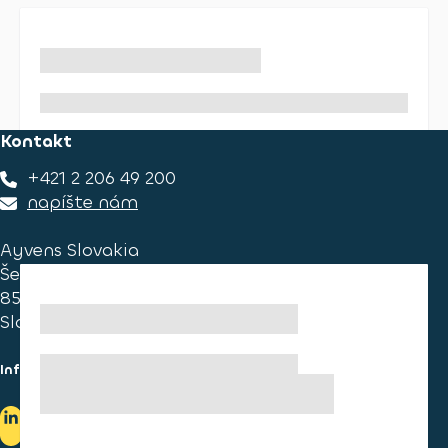
Kontakt
+421 2 206 49 200
napíšte nám
Ayvens Slovakia
Ševčenkova 34
851 01 Bratislava
Slovakia
Informace pro spotřebitele
Informace o užívání cookies