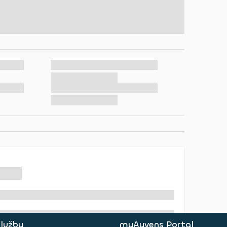
služby
myAyvens Portal