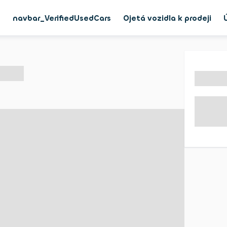
g
navbar_VerifiedUsedCars
Ojetá vozidla k prodeji