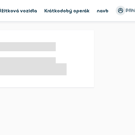
Přih
Úžitková vozidla
Krátkodobý operák
navbar_Bike