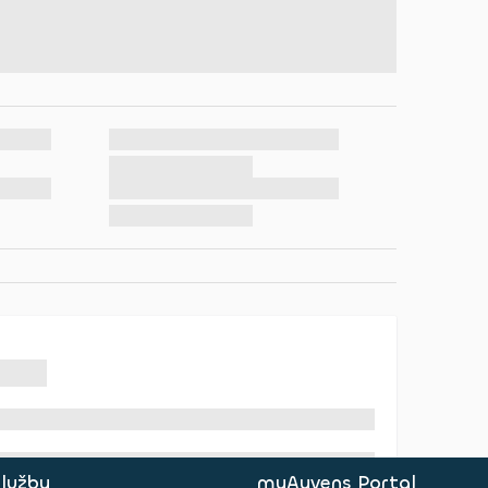
služby
myAyvens Portal