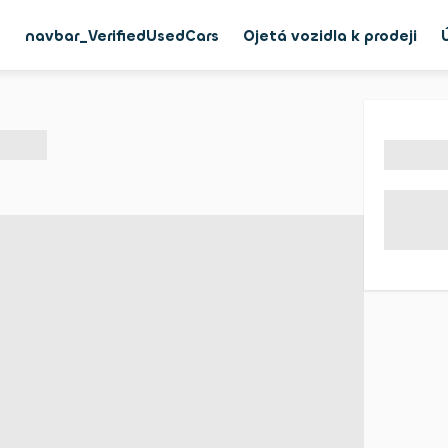
g
navbar_VerifiedUsedCars
Ojetá vozidla k prodeji