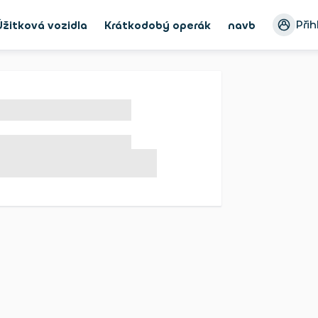
Přih
Úžitková vozidla
Krátkodobý operák
navbar_Bike