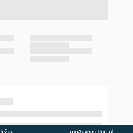
služby
myAyvens Portal