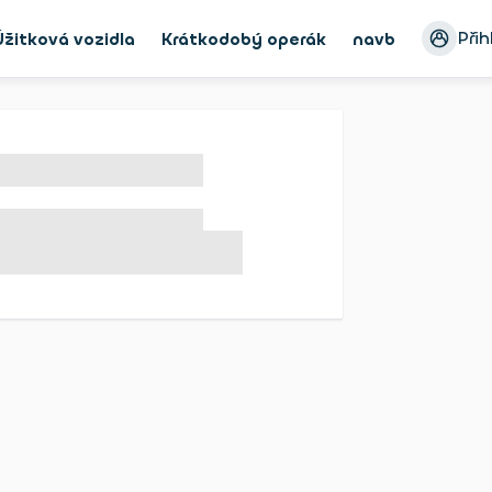
Přih
Úžitková vozidla
Krátkodobý operák
navbar_Bike