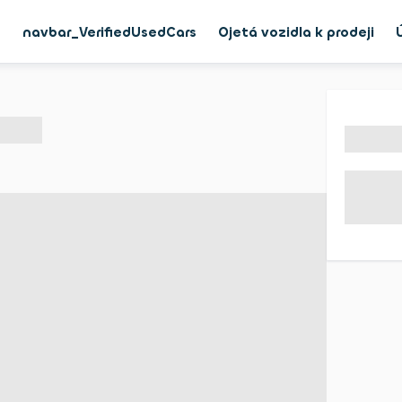
g
navbar_VerifiedUsedCars
Ojetá vozidla k prodeji