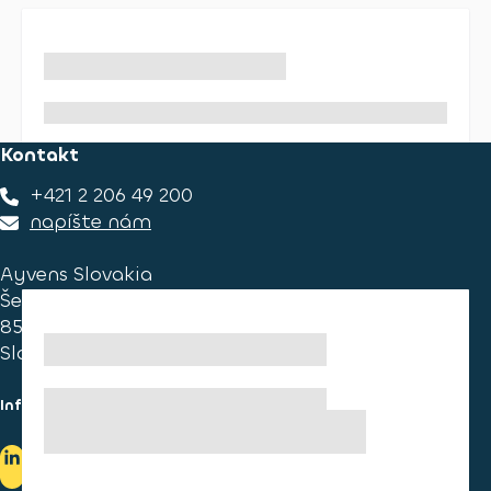
Kontakt
+421 2 206 49 200
napíšte nám
Ayvens Slovakia
Ševčenkova 34
851 01 Bratislava
Slovakia
Informace pro spotřebitele
Informace o užívání cookies