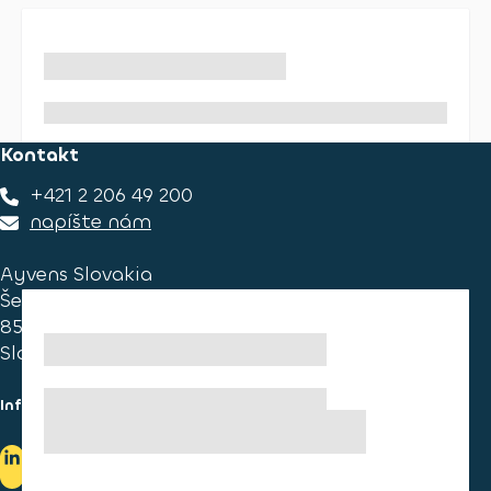
Kontakt
+421 2 206 49 200
napíšte nám
Ayvens Slovakia
Ševčenkova 34
851 01 Bratislava
Slovakia
Informace pro spotřebitele
Informace o užívání cookies