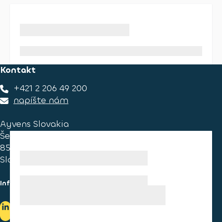
Kontakt
+421 2 206 49 200
napíšte nám
Ayvens Slovakia
Ševčenkova 34
851 01 Bratislava
Slovakia
Informace pro spotřebitele
Informace o užívání cookies