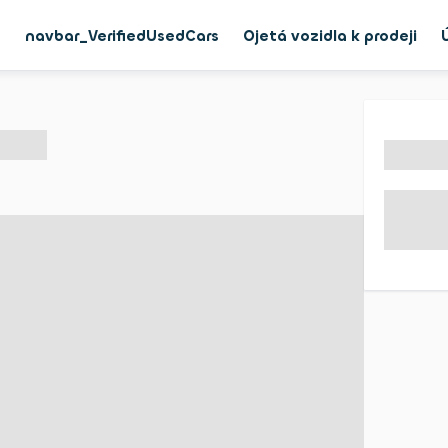
g
navbar_VerifiedUsedCars
Ojetá vozidla k prodeji