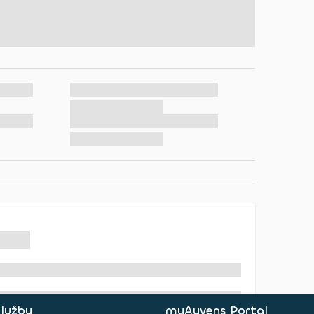
služby
myAyvens Portal