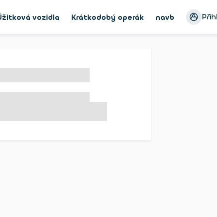
Přih
Úžitková vozidla
Krátkodobý operák
navbar_Bike