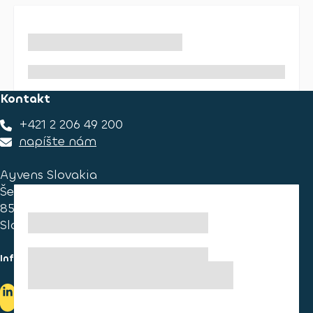
Kontakt
+421 2 206 49 200
napíšte nám
Ayvens Slovakia
Ševčenkova 34
851 01 Bratislava
Slovakia
Informace pro spotřebitele
Informace o užívání cookies