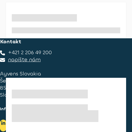
Kontakt
+421 2 206 49 200
napíšte nám
Ayvens Slovakia
Ševčenkova 34
851 01 Bratislava
Slovakia
Informace pro spotřebitele
Informace o užívání cookies