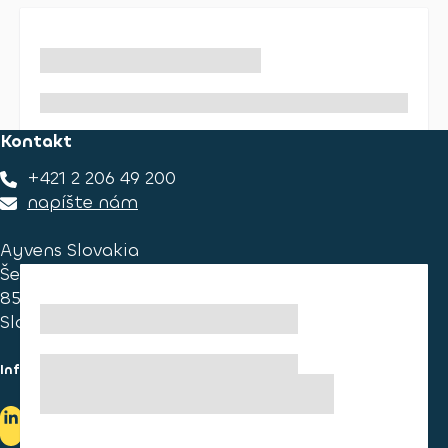
Kontakt
+421 2 206 49 200
napíšte nám
Ayvens Slovakia
Ševčenkova 34
851 01 Bratislava
Slovakia
Informace pro spotřebitele
Informace o užívání cookies