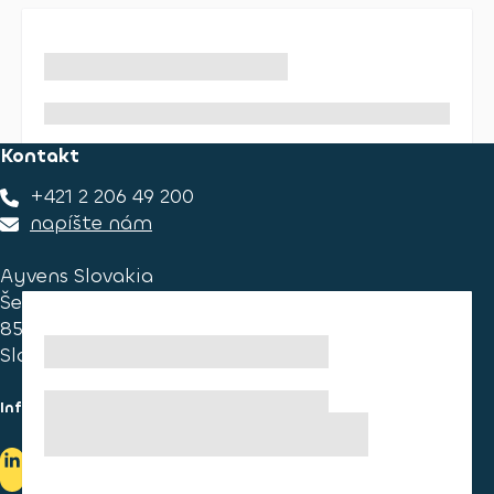
Kontakt
+421 2 206 49 200
napíšte nám
Ayvens Slovakia
Ševčenkova 34
851 01 Bratislava
Slovakia
Informace pro spotřebitele
Informace o užívání cookies