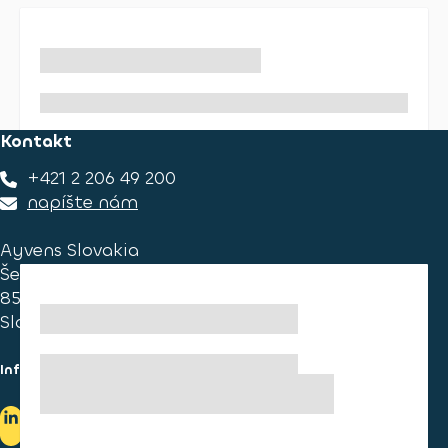
Kontakt
+421 2 206 49 200
napíšte nám
Ayvens Slovakia
Ševčenkova 34
851 01 Bratislava
Slovakia
Informace pro spotřebitele
Informace o užívání cookies