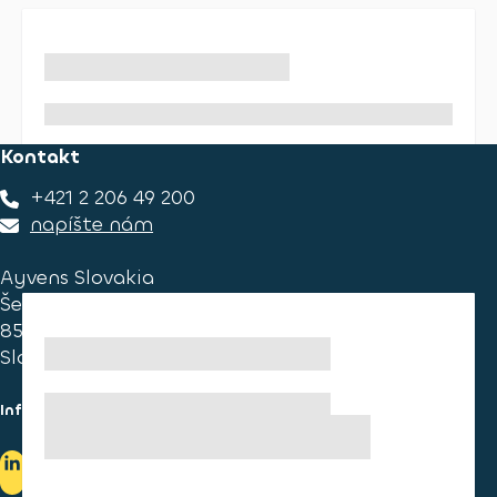
Kontakt
+421 2 206 49 200
napíšte nám
Ayvens Slovakia
Ševčenkova 34
851 01 Bratislava
Slovakia
Informace pro spotřebitele
Informace o užívání cookies