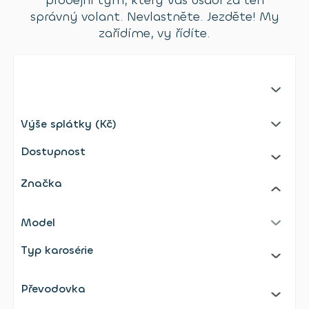
prodejní tým, který Vás usadí za ten
správný volant. Nevlastněte. Jezděte! My
zařídíme, vy řídíte.
No selection;undefined
Výše splátky (Kč)
Selected: Výše splátky (Kč)
Dostupnost
Značka
Model
Selected: Model
Typ karosérie
Převodovka